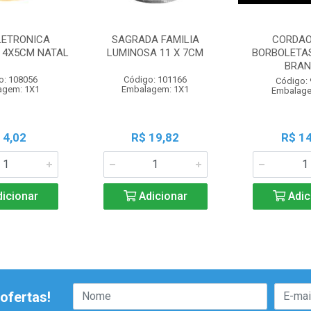
LETRONICA
SAGRADA FAMILIA
CORDAO
I 4X5CM NATAL
LUMINOSA 11 X 7CM
BORBOLETAS
BRA
o: 108056
Código: 101166
Código:
agem: 1X1
Embalagem: 1X1
Embalage
 4,02
R$ 19,82
R$ 14
icionar
Adicionar
Adic
ofertas!