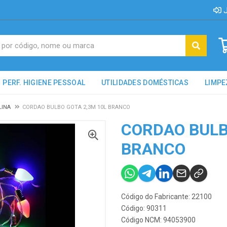
J
PERF. HIGIENE PESSOAL
UTILIDADES DOMÉSTICAS
LIMPE
LINA
CORDAO BULBO GOTA 2,3M 10L BRANCO
CORDAO BULB
BRANCO
Código do Fabricante: 22100
Código: 90311
Código NCM: 94053900