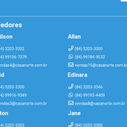
dedores
ilson
Allan
84) 3203-3302
(84) 3203-3300
84) 99106-7379
(84) 99184-9532
endas4@casanorte.com.br
vendas15@casanorte.com.b
id
Edinara
84) 3203-3300
(84) 3203-3346
84) 99916-9349
(84) 99193-4409
endas3@casanorte.com.br
vendas8@casanorte.com.br
rton
Jane
84) 3203-3303
(84) 3203-3300