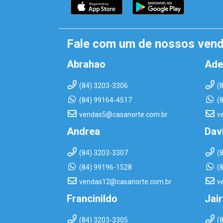
Fale com um de nossos ven
Abrahao
Ade
(84) 3203-3306
(
(84) 99164-4517
(
vendas5@casanorte.com.br
v
Andrea
Dav
(84) 3203-3307
(
(84) 99196-1528
(
vendas12@casanorte.com.br
v
Francinildo
Jai
(84) 3203-3305
(