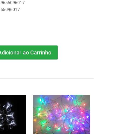
899655096017
9655096017
dicionar ao Carrinho