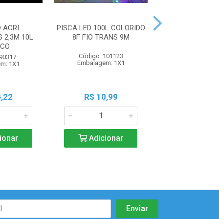
 ACRI
PISCA LED 100L COLORIDO
CASCATA 100L 
 2,3M 10L
8F FIO TRANS 9M
COLORI 8F 2.
NCO
Código: 101123
Código: 101
 90317
Embalagem: 1X1
Embalagem:
m: 1X1
,22
R$ 10,99
R$ 33,8
ionar
Adicionar
Adicio