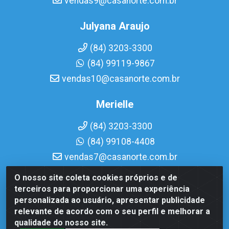
vendas9@casanorte.com.br
Julyana Araujo
(84) 3203-3300
(84) 99119-9867
vendas10@casanorte.com.br
Merielle
(84) 3203-3300
(84) 99108-4408
vendas7@casanorte.com.br
O nosso site coleta cookies próprios e de
Casa Norte LTDA - Av. Interventor Mário Câmara, 1815 -
terceiros para proporcionar uma experiência
Dix-Sept Rosado, Natal/RN - CEP 59054-600 - CNPJ
personalizada ao usuário, apresentar publicidade
08.713.513/0001-51
relevante de acordo com o seu perfil e melhorar a
qualidade do nosso site.