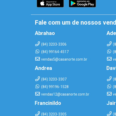
Fale com um de nossos ven
Abrahao
Ade
(84) 3203-3306
(
(84) 99164-4517
(
vendas5@casanorte.com.br
v
Andrea
Dav
(84) 3203-3307
(
(84) 99196-1528
(
vendas12@casanorte.com.br
v
Francinildo
Jai
(84) 3203-3305
(