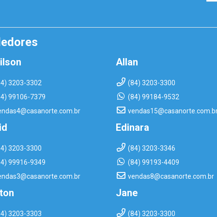
dedores
ilson
Allan
84) 3203-3302
(84) 3203-3300
84) 99106-7379
(84) 99184-9532
endas4@casanorte.com.br
vendas15@casanorte.com.b
id
Edinara
84) 3203-3300
(84) 3203-3346
84) 99916-9349
(84) 99193-4409
endas3@casanorte.com.br
vendas8@casanorte.com.br
rton
Jane
84) 3203-3303
(84) 3203-3300