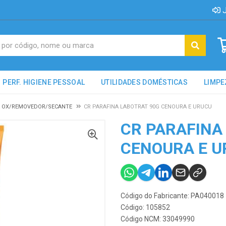
J
PERF. HIGIENE PESSOAL
UTILIDADES DOMÉSTICAS
LIMPE
 OX/REMOVEDOR/SECANTE
CR PARAFINA LABOTRAT 90G CENOURA E URUCU
CR PARAFINA
CENOURA E U
Código do Fabricante: PA040018
Código: 105852
Código NCM: 33049990