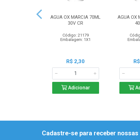
AGUA OX MARCIA 70ML
AGUA OX 
30V CR
4
Código: 21179
Códig
Embalagem: 1X1
Embal
R$ 2,30
R$
Adicionar
Ad
Cadastre-se para receber nossas 