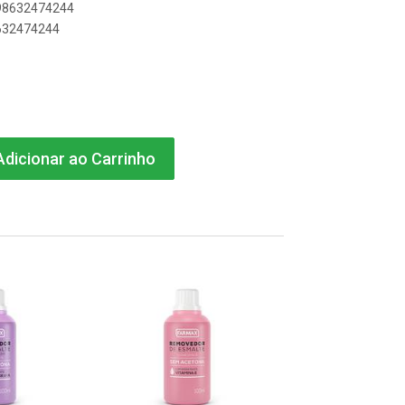
898632474244
8632474244
dicionar ao Carrinho