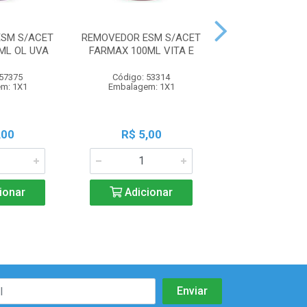
SM S/ACET
REMOVEDOR ESM S/ACET
AGUA OX FARM
ML OL UVA
FARMAX 100ML VITA E
40V
 57375
Código: 53314
Código: 66
m: 1X1
Embalagem: 1X1
Embalagem:
,00
R$ 5,00
R$ 2,8
ionar
Adicionar
Adicio