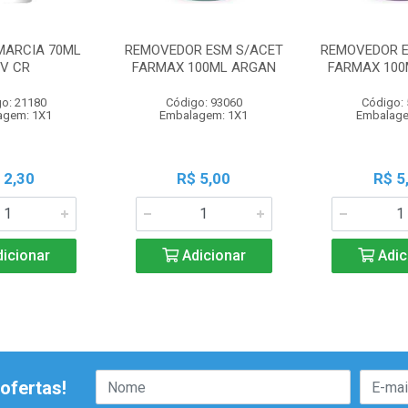
MARCIA 70ML
REMOVEDOR ESM S/ACET
REMOVEDOR E
0V CR
FARMAX 100ML ARGAN
FARMAX 100
o: 21180
Código: 93060
Código:
agem: 1X1
Embalagem: 1X1
Embalage
 2,30
R$ 5,00
R$ 5
icionar
Adicionar
Adic
ofertas!