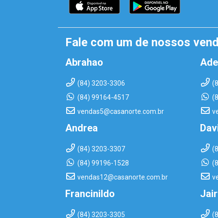
Fale com um de nossos ven
Abrahao
Ade
(84) 3203-3306
(
(84) 99164-4517
(
vendas5@casanorte.com.br
v
Andrea
Dav
(84) 3203-3307
(
(84) 99196-1528
(
vendas12@casanorte.com.br
v
Francinildo
Jai
(84) 3203-3305
(