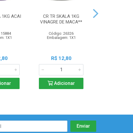
 1KG ACAI
CR TR SKALA 1KG
CR TR SKALA 1
VINAGRE DE MACA**
LISOS
115884
Código: 26326
Código: 33
m: 1X1
Embalagem: 1X1
Embalagem:
,80
R$ 12,80
R$ 12,8
ionar
Adicionar
Adicio