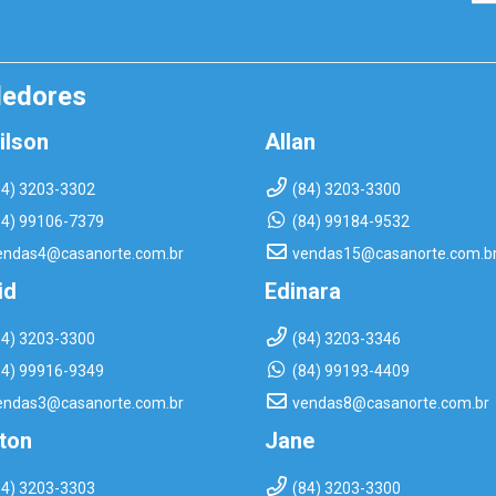
dedores
ilson
Allan
84) 3203-3302
(84) 3203-3300
84) 99106-7379
(84) 99184-9532
endas4@casanorte.com.br
vendas15@casanorte.com.b
id
Edinara
84) 3203-3300
(84) 3203-3346
84) 99916-9349
(84) 99193-4409
endas3@casanorte.com.br
vendas8@casanorte.com.br
rton
Jane
84) 3203-3303
(84) 3203-3300