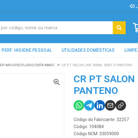
J
PERF. HIGIENE PESSOAL
UTILIDADES DOMÉSTICAS
LIMPE
R SP/MOUSSE/FLUIDO/DEFR/MASC
CR PT SALON LINE 300ML 3EM1 D-PANTENO
CR PT SALON 
PANTENO
Código do Fabricante: 32257
Código: 104084
Código NCM: 33059000