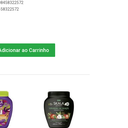
908458322572
8458322572
dicionar ao Carrinho