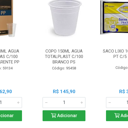
0ML AGUA
COPO 150ML AGUA
SACO LIXO 1
AS C/100
TOTALPLAST C/100
PT C/5
RENTE PP
BRANCO PS
Código
: 59134
Código: 95458
62,90
R$ 145,90
R$ 
cionar
Adicionar
Adi