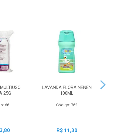
MULTIUSO
LAVANDA FLORA NENEN
SBT LIQ GRA
A 25G
100ML
250
o: 66
Código: 762
Código:
3,80
R$ 11,30
R$ 2