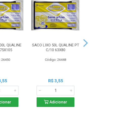
00L QUALINE
SACO LIXO 50L QUALINE PT
SACO LIXO 30
 75X105
C/10 63X80
C/10 
: 26450
Código: 26448
Código:
3,55
R$ 3,55
R$ 3
cionar
Adicionar
Adic