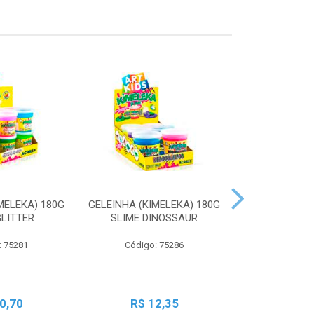
MELEKA) 180G
GELEINHA (KIMELEKA) 180G
GELEINHA (KI
GLITTER
SLIME DINOSSAUR
SLIME AN
: 75281
Código: 75286
Código:
0,70
R$ 12,35
R$ 1