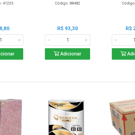
: 41235
Código: 88482
Código
8,80
R$ 93,30
R$ 
cionar
Adicionar
Adi