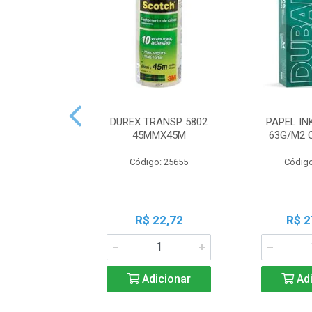
DUREX TRANSP 5802
PAPEL IN
45MMX45M
63G/M2 
Código: 25655
Código
R$ 22,72
R$ 2
Adicionar
Adi