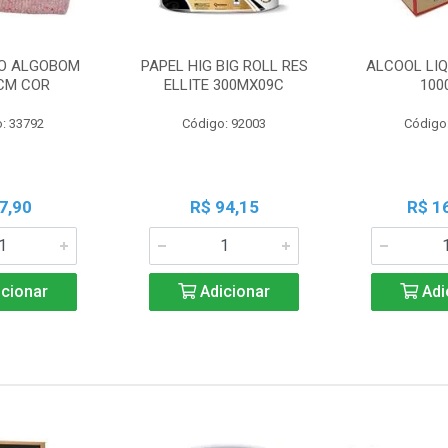
O ALGOBOM
PAPEL HIG BIG ROLL RES
ALCOOL LIQ
CM COR
ELLITE 300MX09C
100
: 33792
Código: 92003
Código
7,90
R$ 94,15
R$ 1
cionar
Adicionar
Adi