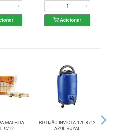
cionar
Adicionar
Adic
PA MADEIRA
BOTIJÃO INVICTA 12L 8712
ACENDEDOR
L C/12
AZUL ROYAL
HANDY 