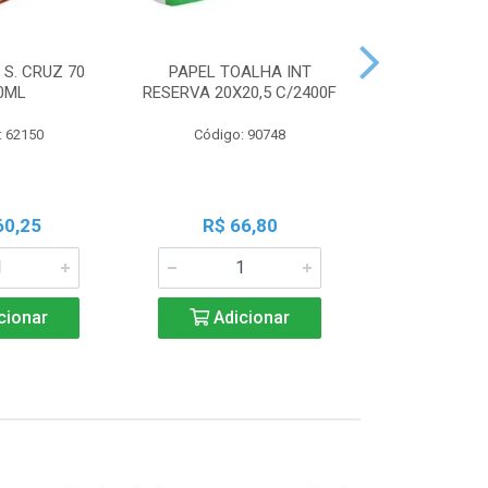
 S. CRUZ 70
PAPEL TOALHA INT
PILHA PAN A
0ML
RESERVA 20X20,5 C/2400F
PALIT C
: 62150
Código: 90748
Código:
60,25
R$ 66,80
R$ 7
cionar
Adicionar
Adic