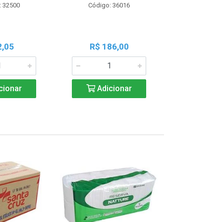
: 32500
Código: 36016
Código:
2,05
R$ 186,00
R$ 1
cionar
Adicionar
Adic