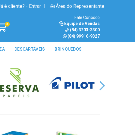
|
á é cliente? - Entrar
Área do Representante
Fale Conosco
Equipe de Vendas
0
(84) 3203-3300
(84) 99916-9327
ZA
DESCARTÁVEIS
BRINQUEDOS