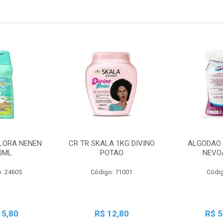
LORA NENEN
CR TR SKALA 1KG DIVINO
ALGODAO 
0ML
POTAO
NEVO
: 24605
Código: 71001
Códig
15,80
R$ 12,80
R$ 5