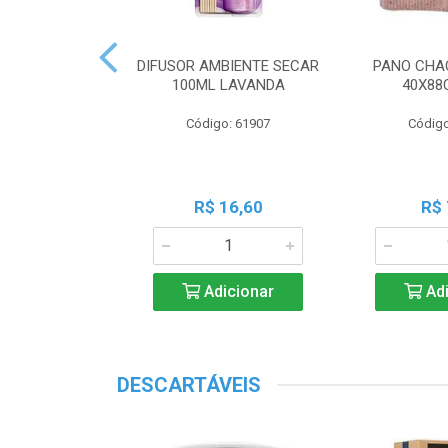
 PERF COALA
DIFUSOR AMBIENTE SECAR
PANO CHA
ML LAVANDA
100ML LAVANDA
40X88
o: 83539
Código: 61907
Código
18,45
R$ 16,60
R$ 
icionar
Adicionar
Adi
DESCARTÁVEIS