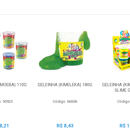
AMOEBA) 110G
GELEINHA (KIMELEKA) 180G
GELEINHA (KI
SLIME 
: 50923
Código: 66606
Código
8,21
R$ 8,43
R$ 1