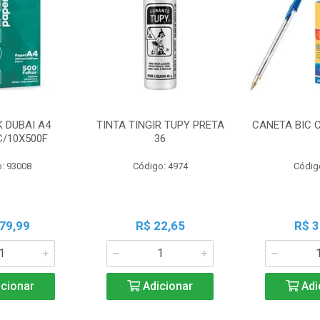
K DUBAI A4
TINTA TINGIR TUPY PRETA
CANETA BIC 
C/10X500F
36
: 93008
Código: 4974
Códig
79,99
R$ 22,65
R$ 3
cionar
Adicionar
Adi