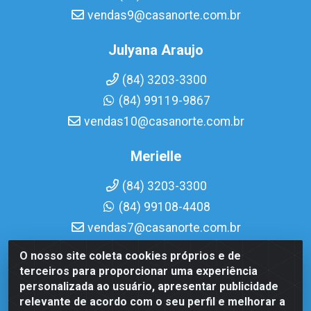
vendas9@casanorte.com.br
Julyana Araujo
(84) 3203-3300
(84) 99119-9867
vendas10@casanorte.com.br
Merielle
(84) 3203-3300
(84) 99108-4408
vendas7@casanorte.com.br
O nosso site coleta cookies próprios e de
Casa Norte LTDA - Av. Interventor Mário Câmara, 1815 -
terceiros para proporcionar uma experiência
Dix-Sept Rosado, Natal/RN - CEP 59054-600 - CNPJ
personalizada ao usuário, apresentar publicidade
08.713.513/0001-51
relevante de acordo com o seu perfil e melhorar a