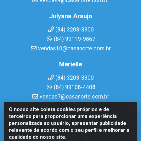
vendas9@casanorte.com.br
Julyana Araujo
(84) 3203-3300
(84) 99119-9867
vendas10@casanorte.com.br
Merielle
(84) 3203-3300
(84) 99108-4408
vendas7@casanorte.com.br
O nosso site coleta cookies próprios e de
Casa Norte LTDA - Av. Interventor Mário Câmara, 1815 -
terceiros para proporcionar uma experiência
Dix-Sept Rosado, Natal/RN - CEP 59054-600 - CNPJ
personalizada ao usuário, apresentar publicidade
08.713.513/0001-51
relevante de acordo com o seu perfil e melhorar a
qualidade do nosso site.