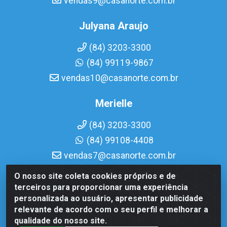
vendas9@casanorte.com.br
Julyana Araujo
(84) 3203-3300
(84) 99119-9867
vendas10@casanorte.com.br
Merielle
(84) 3203-3300
(84) 99108-4408
vendas7@casanorte.com.br
O nosso site coleta cookies próprios e de
Casa Norte LTDA - Av. Interventor Mário Câmara, 1815 -
terceiros para proporcionar uma experiência
Dix-Sept Rosado, Natal/RN - CEP 59054-600 - CNPJ
personalizada ao usuário, apresentar publicidade
08.713.513/0001-51
relevante de acordo com o seu perfil e melhorar a
qualidade do nosso site.