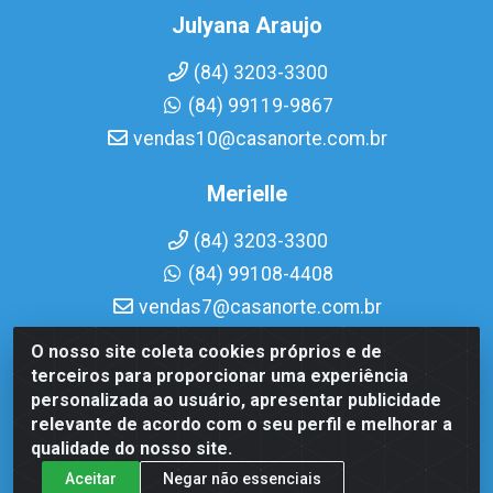
Julyana Araujo
(84) 3203-3300
(84) 99119-9867
vendas10@casanorte.com.br
Merielle
(84) 3203-3300
(84) 99108-4408
vendas7@casanorte.com.br
O nosso site coleta cookies próprios e de
Casa Norte LTDA - Av. Interventor Mário Câmara, 1815 -
terceiros para proporcionar uma experiência
Dix-Sept Rosado, Natal/RN - CEP 59054-600 - CNPJ
personalizada ao usuário, apresentar publicidade
08.713.513/0001-51
relevante de acordo com o seu perfil e melhorar a
qualidade do nosso site.
Aceitar
Negar não essenciais