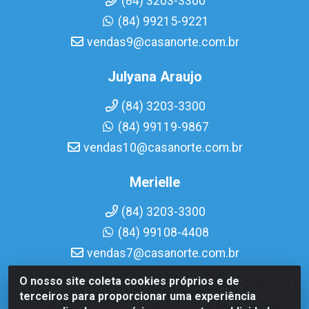
(84) 3203-3300
(84) 99215-9221
vendas9@casanorte.com.br
Julyana Araujo
(84) 3203-3300
(84) 99119-9867
vendas10@casanorte.com.br
Merielle
(84) 3203-3300
(84) 99108-4408
vendas7@casanorte.com.br
O nosso site coleta cookies próprios e de
Casa Norte LTDA - Av. Interventor Mário Câmara, 1815 -
terceiros para proporcionar uma experiência
Dix-Sept Rosado, Natal/RN - CEP 59054-600 - CNPJ