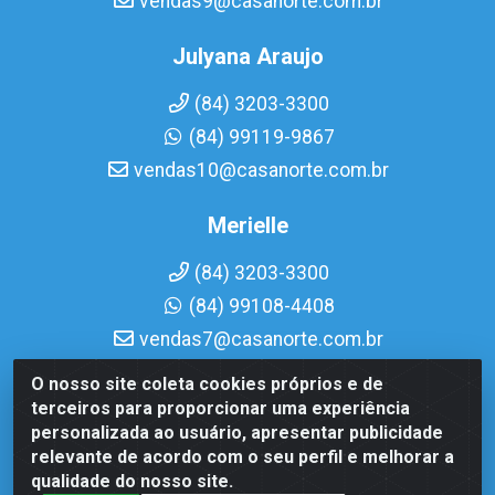
vendas9@casanorte.com.br
Julyana Araujo
(84) 3203-3300
(84) 99119-9867
vendas10@casanorte.com.br
Merielle
(84) 3203-3300
(84) 99108-4408
vendas7@casanorte.com.br
O nosso site coleta cookies próprios e de
Casa Norte LTDA - Av. Interventor Mário Câmara, 1815 -
terceiros para proporcionar uma experiência
Dix-Sept Rosado, Natal/RN - CEP 59054-600 - CNPJ
personalizada ao usuário, apresentar publicidade
08.713.513/0001-51
relevante de acordo com o seu perfil e melhorar a
qualidade do nosso site.