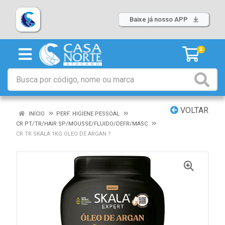
Baixe já nosso APP
0
VOLTAR
INÍCIO
PERF. HIGIENE PESSOAL
CR PT/TR/HAIR SP/MOUSSE/FLUIDO/DEFR/MASC
CR TR SKALA 1KG OLEO DE ARGAN ?