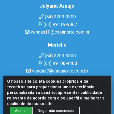
Julyana Araujo
(84) 3203-3300
(84) 99119-9867
vendas10@casanorte.com.br
Merielle
(84) 3203-3300
(84) 99108-4408
vendas7@casanorte.com.br
O nosso site coleta cookies próprios e de
Casa Norte LTDA - Av. Interventor Mário Câmara, 1815 -
terceiros para proporcionar uma experiência
Dix-Sept Rosado, Natal/RN - CEP 59054-600 - CNPJ
personalizada ao usuário, apresentar publicidade
08.713.513/0001-51
relevante de acordo com o seu perfil e melhorar a
qualidade do nosso site.
Aceitar
Negar não essenciais