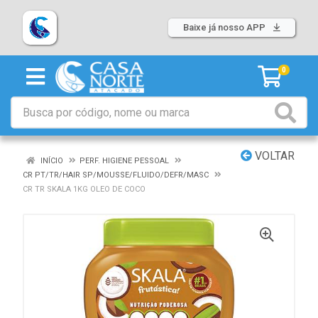
Baixe já nosso APP
0
VOLTAR
INÍCIO
PERF. HIGIENE PESSOAL
CR PT/TR/HAIR SP/MOUSSE/FLUIDO/DEFR/MASC
CR TR SKALA 1KG OLEO DE COCO