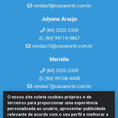
vendas9@casanorte.com.br
Julyana Araujo
(84) 3203-3300
(84) 99119-9867
vendas10@casanorte.com.br
Merielle
(84) 3203-3300
(84) 99108-4408
vendas7@casanorte.com.br
O nosso site coleta cookies próprios e de
Casa Norte LTDA - Av. Interventor Mário Câmara, 1815 -
terceiros para proporcionar uma experiência
Dix-Sept Rosado, Natal/RN - CEP 59054-600 - CNPJ
personalizada ao usuário, apresentar publicidade
08.713.513/0001-51
relevante de acordo com o seu perfil e melhorar a