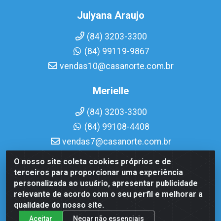
Julyana Araujo
(84) 3203-3300
(84) 99119-9867
vendas10@casanorte.com.br
Merielle
(84) 3203-3300
(84) 99108-4408
vendas7@casanorte.com.br
O nosso site coleta cookies próprios e de
Casa Norte LTDA - Av. Interventor Mário Câmara, 1815 -
terceiros para proporcionar uma experiência
Dix-Sept Rosado, Natal/RN - CEP 59054-600 - CNPJ
personalizada ao usuário, apresentar publicidade
08.713.513/0001-51
relevante de acordo com o seu perfil e melhorar a
qualidade do nosso site.
Aceitar
Negar não essenciais