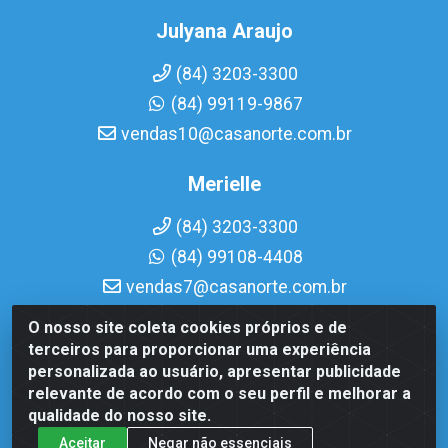
Julyana Araujo
(84) 3203-3300
(84) 99119-9867
vendas10@casanorte.com.br
Merielle
(84) 3203-3300
(84) 99108-4408
vendas7@casanorte.com.br
O nosso site coleta cookies próprios e de
Casa Norte LTDA - Av. Interventor Mário Câmara, 1815 -
terceiros para proporcionar uma experiência
Dix-Sept Rosado, Natal/RN - CEP 59054-600 - CNPJ
personalizada ao usuário, apresentar publicidade
08.713.513/0001-51
relevante de acordo com o seu perfil e melhorar a
qualidade do nosso site.
Aceitar
Negar não essenciais