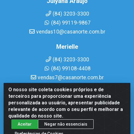
Julyana Araujo
(84) 3203-3300
(84) 99119-9867
vendas10@casanorte.com.br
Merielle
(84) 3203-3300
(84) 99108-4408
vendas7@casanorte.com.br
O nosso site coleta cookies próprios e de
Casa Norte LTDA - Av. Interventor Mário Câmara, 1815 -
terceiros para proporcionar uma experiência
Dix-Sept Rosado, Natal/RN - CEP 59054-600 - CNPJ
personalizada ao usuário, apresentar publicidade
08.713.513/0001-51
relevante de acordo com o seu perfil e melhorar a
qualidade do nosso site.
Aceitar
Negar não essenciais
Preferências de Cookies