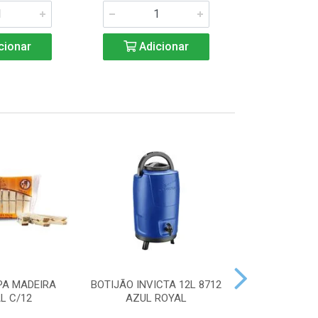
cionar
Adicionar
Adic
PA MADEIRA
BOTIJÃO INVICTA 12L 8712
ACENDEDOR
L C/12
AZUL ROYAL
HANDY 