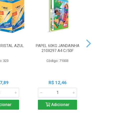
CRISTAL AZUL
PAPEL 60KG JANDAINHA
MASSA MOD
210X297 A4 C/50F
ACRILEX 
o: 323
Código: 71003
Código:
7,89
R$ 12,46
R$ 6
cionar
Adicionar
Adic