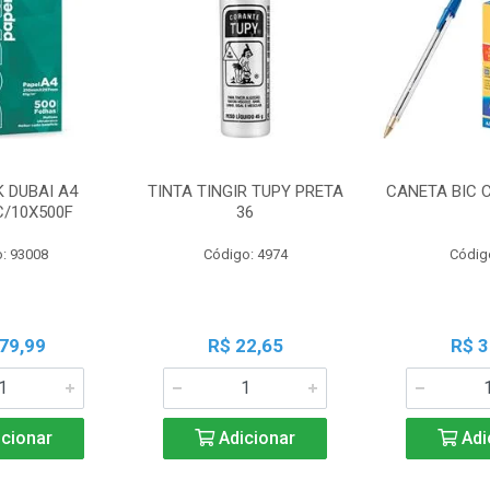
K DUBAI A4
TINTA TINGIR TUPY PRETA
CANETA BIC 
C/10X500F
36
: 93008
Código: 4974
Códig
79,99
R$ 22,65
R$ 3
cionar
Adicionar
Adi