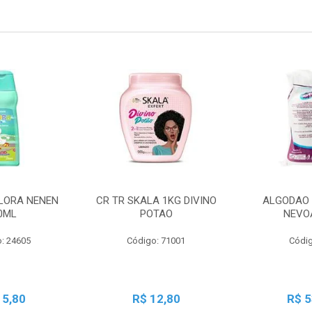
LORA NENEN
CR TR SKALA 1KG DIVINO
ALGODAO 
0ML
POTAO
NEVO
: 24605
Código: 71001
Códig
15,80
R$ 12,80
R$ 5