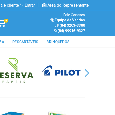
|
á é cliente? - Entrar
Área do Representante
Fale Conosco
Equipe de Vendas
0
(84) 3203-3300
(84) 99916-9327
ZA
DESCARTÁVEIS
BRINQUEDOS