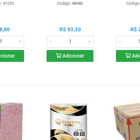
: 41235
Código: 88482
Código
8,80
R$ 93,30
R$ 
cionar
Adicionar
Adi