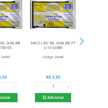
00L QUALINE
SACO LIXO 50L QUALINE PT
SACO LIXO 30
 75X105
C/10 63X80
C/10 
: 26450
Código: 26448
Código:
3,55
R$ 3,55
R$ 3
cionar
Adicionar
Adic