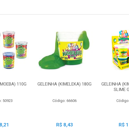
AMOEBA) 110G
GELEINHA (KIMELEKA) 180G
GELEINHA (KI
SLIME 
: 50923
Código: 66606
Código
8,21
R$ 8,43
R$ 1