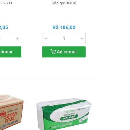
: 32500
Código: 36016
Código:
2,05
R$ 186,00
R$ 1
cionar
Adicionar
Adic