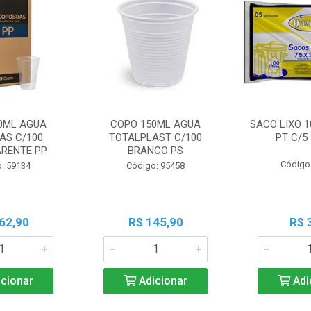
0ML AGUA
COPO 150ML AGUA
SACO LIXO 1
AS C/100
TOTALPLAST C/100
PT C/5
RENTE PP
BRANCO PS
Código
: 59134
Código: 95458
62,90
R$ 145,90
R$ 
cionar
Adicionar
Adi