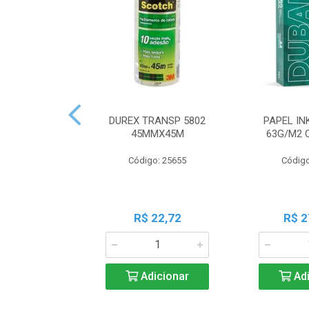
DUREX TRANSP 5802
PAPEL IN
45MMX45M
63G/M2 
Código: 25655
Código
R$ 22,72
R$ 2
Adicionar
Adi