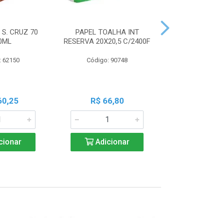
 S. CRUZ 70
PAPEL TOALHA INT
PILHA PAN A
0ML
RESERVA 20X20,5 C/2400F
PALIT C
: 62150
Código: 90748
Código:
60,25
R$ 66,80
R$ 7
cionar
Adicionar
Adic