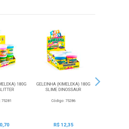
MELEKA) 180G
GELEINHA (KIMELEKA) 180G
GELEINHA (KI
GLITTER
SLIME DINOSSAUR
SLIME AN
: 75281
Código: 75286
Código:
0,70
R$ 12,35
R$ 1