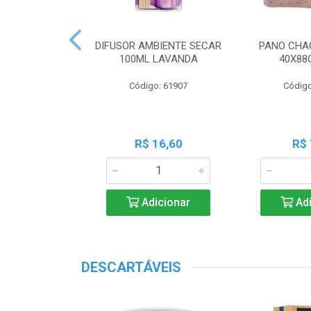
 PERF COALA
DIFUSOR AMBIENTE SECAR
PANO CHA
ML LAVANDA
100ML LAVANDA
40X88
o: 83539
Código: 61907
Código
18,45
R$ 16,60
R$ 
icionar
Adicionar
Adi
DESCARTÁVEIS