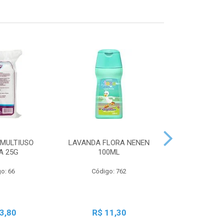
MULTIUSO
LAVANDA FLORA NENEN
SBT LIQ GRA
A 25G
100ML
250
o: 66
Código: 762
Código:
3,80
R$ 11,30
R$ 2