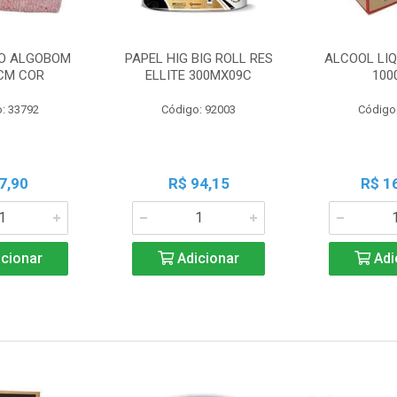
O ALGOBOM
PAPEL HIG BIG ROLL RES
ALCOOL LIQ
CM COR
ELLITE 300MX09C
100
: 33792
Código: 92003
Código
7,90
R$ 94,15
R$ 1
cionar
Adicionar
Adi