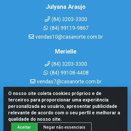
Julyana Araujo
(84) 3203-3300
(84) 99119-9867
vendas10@casanorte.com.br
Merielle
(84) 3203-3300
(84) 99108-4408
vendas7@casanorte.com.br
O nosso site coleta cookies próprios e de
Casa Norte LTDA - Av. Interventor Mário Câmara, 1815 -
terceiros para proporcionar uma experiência
Dix-Sept Rosado, Natal/RN - CEP 59054-600 - CNPJ
personalizada ao usuário, apresentar publicidade
08.713.513/0001-51
relevante de acordo com o seu perfil e melhorar a
qualidade do nosso site.
Aceitar
Negar não essenciais