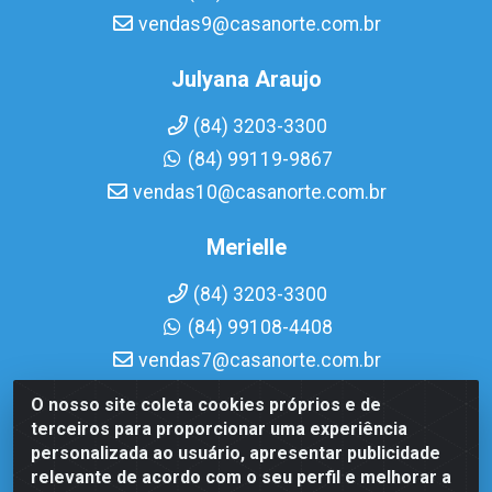
vendas9@casanorte.com.br
Julyana Araujo
(84) 3203-3300
(84) 99119-9867
vendas10@casanorte.com.br
Merielle
(84) 3203-3300
(84) 99108-4408
vendas7@casanorte.com.br
O nosso site coleta cookies próprios e de
Casa Norte LTDA - Av. Interventor Mário Câmara, 1815 -
terceiros para proporcionar uma experiência
Dix-Sept Rosado, Natal/RN - CEP 59054-600 - CNPJ
personalizada ao usuário, apresentar publicidade
08.713.513/0001-51
relevante de acordo com o seu perfil e melhorar a