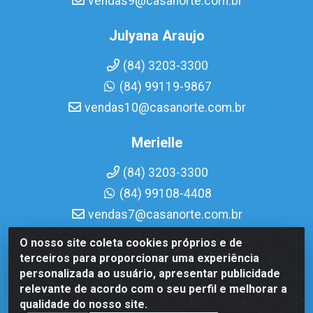
vendas9@casanorte.com.br
Julyana Araujo
(84) 3203-3300
(84) 99119-9867
vendas10@casanorte.com.br
Merielle
(84) 3203-3300
(84) 99108-4408
vendas7@casanorte.com.br
O nosso site coleta cookies próprios e de
Casa Norte LTDA - Av. Interventor Mário Câmara, 1815 -
terceiros para proporcionar uma experiência
Dix-Sept Rosado, Natal/RN - CEP 59054-600 - CNPJ
personalizada ao usuário, apresentar publicidade
08.713.513/0001-51
relevante de acordo com o seu perfil e melhorar a
qualidade do nosso site.