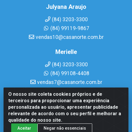
Julyana Araujo
(84) 3203-3300
(84) 99119-9867
vendas10@casanorte.com.br
Merielle
(84) 3203-3300
(84) 99108-4408
vendas7@casanorte.com.br
O nosso site coleta cookies próprios e de
Casa Norte LTDA - Av. Interventor Mário Câmara, 1815 -
terceiros para proporcionar uma experiência
Dix-Sept Rosado, Natal/RN - CEP 59054-600 - CNPJ
personalizada ao usuário, apresentar publicidade
08.713.513/0001-51
relevante de acordo com o seu perfil e melhorar a
qualidade do nosso site.
Aceitar
Negar não essenciais