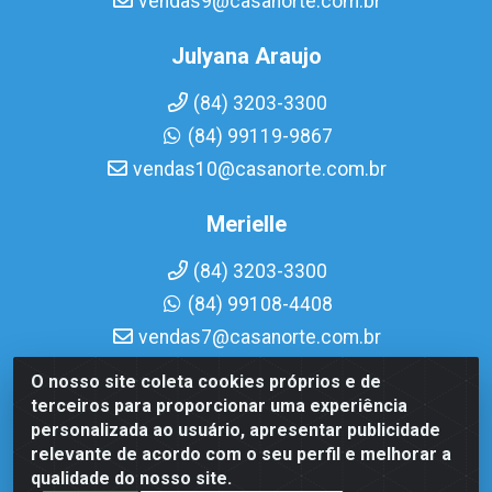
vendas9@casanorte.com.br
Julyana Araujo
(84) 3203-3300
(84) 99119-9867
vendas10@casanorte.com.br
Merielle
(84) 3203-3300
(84) 99108-4408
vendas7@casanorte.com.br
O nosso site coleta cookies próprios e de
Casa Norte LTDA - Av. Interventor Mário Câmara, 1815 -
terceiros para proporcionar uma experiência
Dix-Sept Rosado, Natal/RN - CEP 59054-600 - CNPJ
personalizada ao usuário, apresentar publicidade
08.713.513/0001-51
relevante de acordo com o seu perfil e melhorar a
qualidade do nosso site.