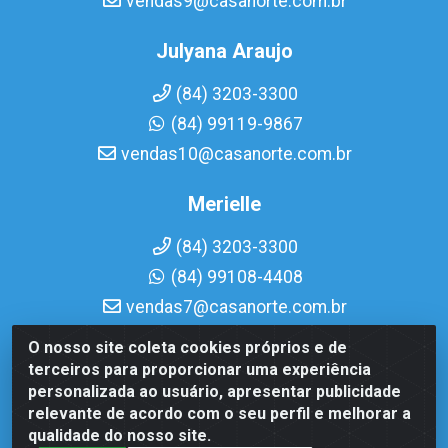
vendas9@casanorte.com.br
Julyana Araujo
(84) 3203-3300
(84) 99119-9867
vendas10@casanorte.com.br
Merielle
(84) 3203-3300
(84) 99108-4408
vendas7@casanorte.com.br
O nosso site coleta cookies próprios e de
Casa Norte LTDA - Av. Interventor Mário Câmara, 1815 -
terceiros para proporcionar uma experiência
Dix-Sept Rosado, Natal/RN - CEP 59054-600 - CNPJ
personalizada ao usuário, apresentar publicidade
08.713.513/0001-51
relevante de acordo com o seu perfil e melhorar a
qualidade do nosso site.