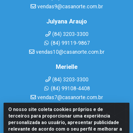
vendas9@casanorte.com.br
Julyana Araujo
(84) 3203-3300
(84) 99119-9867
vendas10@casanorte.com.br
Merielle
(84) 3203-3300
(84) 99108-4408
vendas7@casanorte.com.br
O nosso site coleta cookies próprios e de
Casa Norte LTDA - Av. Interventor Mário Câmara, 1815 -
terceiros para proporcionar uma experiência
Dix-Sept Rosado, Natal/RN - CEP 59054-600 - CNPJ
personalizada ao usuário, apresentar publicidade
08.713.513/0001-51
relevante de acordo com o seu perfil e melhorar a