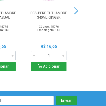
UTI AMORE
DES-PERF TUTI AMORE
DES-PERF TUT
ASUAL
340ML GINGER
340ML FR
 45775
Código: 45776
Código: 45
m: 1X1
Embalagem: 1X1
Embalagem:
,65
R$ 16,65
R$ 16,6
ionar
Adicionar
Adicio