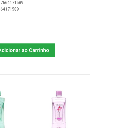
897664171589
7664171589
dicionar ao Carrinho