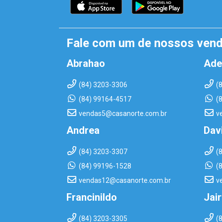
Fale com um de nossos ven
Abrahao
Ade
(84) 3203-3306
(
(84) 99164-4517
(
vendas5@casanorte.com.br
v
Andrea
Dav
(84) 3203-3307
(
(84) 99196-1528
(
vendas12@casanorte.com.br
v
Francinildo
Jai
(84) 3203-3305
(