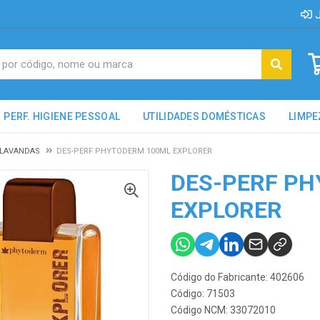
J
PERF. HIGIENE PESSOAL
UTILIDADES DOMÉSTICAS
LIMPE
/LAVANDAS
DES-PERF PHYTODERM 100ML EXPLORER
DES-PERF P
EXPLORER
Código do Fabricante: 402606
Código: 71503
Código NCM: 33072010