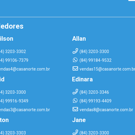
dedores
ilson
Allan
84) 3203-3302
(84) 3203-3300
84) 99106-7379
(84) 99184-9532
endas4@casanorte.com.br
vendas15@casanorte.com.b
id
Edinara
84) 3203-3300
(84) 3203-3346
84) 99916-9349
(84) 99193-4409
endas3@casanorte.com.br
vendas8@casanorte.com.br
rton
Jane
84) 3203-3303
(84) 3203-3300