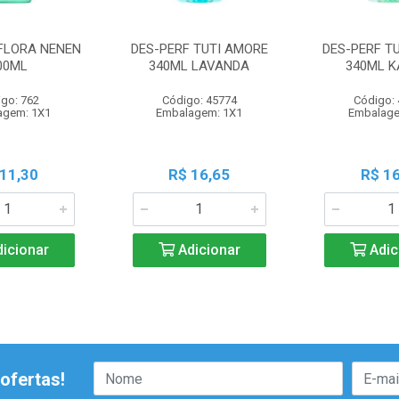
FLORA NENEN
DES-PERF TUTI AMORE
DES-PERF T
00ML
340ML LAVANDA
340ML K
go: 762
Código: 45774
Código:
agem: 1X1
Embalagem: 1X1
Embalage
 11,30
R$ 16,65
R$ 16
icionar
Adicionar
Adic
ofertas!