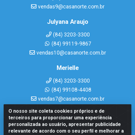
vendas9@casanorte.com.br
Julyana Araujo
(84) 3203-3300
(84) 99119-9867
vendas10@casanorte.com.br
Merielle
(84) 3203-3300
(84) 99108-4408
vendas7@casanorte.com.br
O nosso site coleta cookies próprios e de
Casa Norte LTDA - Av. Interventor Mário Câmara, 1815 -
terceiros para proporcionar uma experiência
Dix-Sept Rosado, Natal/RN - CEP 59054-600 - CNPJ
personalizada ao usuário, apresentar publicidade
08.713.513/0001-51
relevante de acordo com o seu perfil e melhorar a