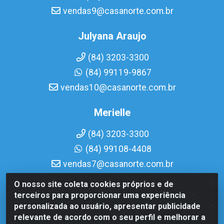
vendas9@casanorte.com.br
Julyana Araujo
(84) 3203-3300
(84) 99119-9867
vendas10@casanorte.com.br
Merielle
(84) 3203-3300
(84) 99108-4408
vendas7@casanorte.com.br
O nosso site coleta cookies próprios e de
Casa Norte LTDA - Av. Interventor Mário Câmara, 1815 -
terceiros para proporcionar uma experiência
Dix-Sept Rosado, Natal/RN - CEP 59054-600 - CNPJ
personalizada ao usuário, apresentar publicidade
08.713.513/0001-51
relevante de acordo com o seu perfil e melhorar a