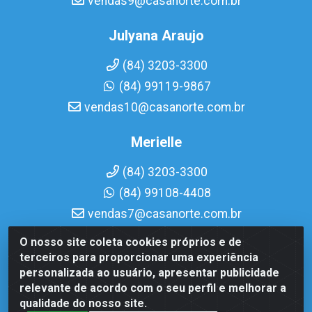
vendas9@casanorte.com.br
Julyana Araujo
(84) 3203-3300
(84) 99119-9867
vendas10@casanorte.com.br
Merielle
(84) 3203-3300
(84) 99108-4408
vendas7@casanorte.com.br
O nosso site coleta cookies próprios e de
Casa Norte LTDA - Av. Interventor Mário Câmara, 1815 -
terceiros para proporcionar uma experiência
Dix-Sept Rosado, Natal/RN - CEP 59054-600 - CNPJ
personalizada ao usuário, apresentar publicidade
08.713.513/0001-51
relevante de acordo com o seu perfil e melhorar a
qualidade do nosso site.