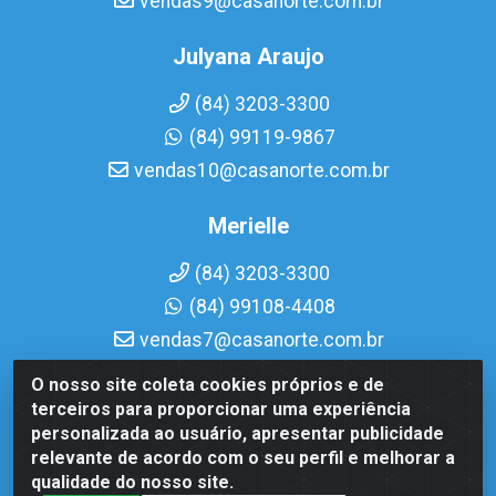
vendas9@casanorte.com.br
Julyana Araujo
(84) 3203-3300
(84) 99119-9867
vendas10@casanorte.com.br
Merielle
(84) 3203-3300
(84) 99108-4408
vendas7@casanorte.com.br
O nosso site coleta cookies próprios e de
Casa Norte LTDA - Av. Interventor Mário Câmara, 1815 -
terceiros para proporcionar uma experiência
Dix-Sept Rosado, Natal/RN - CEP 59054-600 - CNPJ
personalizada ao usuário, apresentar publicidade
08.713.513/0001-51
relevante de acordo com o seu perfil e melhorar a
qualidade do nosso site.