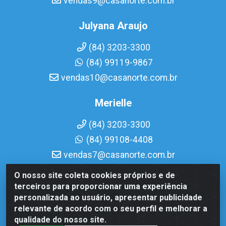
vendas9@casanorte.com.br
Julyana Araujo
(84) 3203-3300
(84) 99119-9867
vendas10@casanorte.com.br
Merielle
(84) 3203-3300
(84) 99108-4408
vendas7@casanorte.com.br
O nosso site coleta cookies próprios e de
Casa Norte LTDA - Av. Interventor Mário Câmara, 1815 -
terceiros para proporcionar uma experiência
Dix-Sept Rosado, Natal/RN - CEP 59054-600 - CNPJ
personalizada ao usuário, apresentar publicidade
08.713.513/0001-51
relevante de acordo com o seu perfil e melhorar a
qualidade do nosso site.