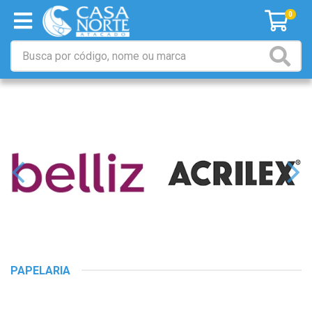
0
PAPELARIA