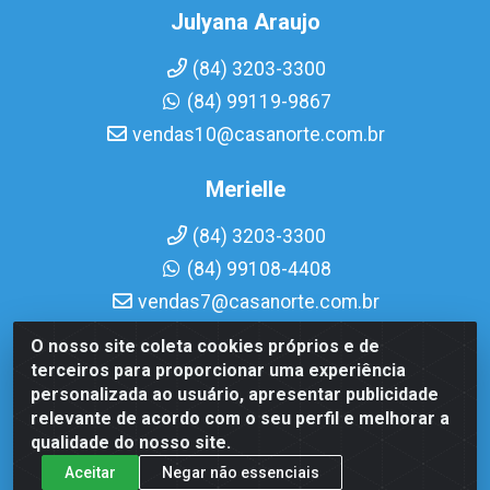
Julyana Araujo
(84) 3203-3300
(84) 99119-9867
vendas10@casanorte.com.br
Merielle
(84) 3203-3300
(84) 99108-4408
vendas7@casanorte.com.br
O nosso site coleta cookies próprios e de
Casa Norte LTDA - Av. Interventor Mário Câmara, 1815 - Dix-
terceiros para proporcionar uma experiência
Sept Rosado, Natal/RN - CEP 59054-600 - CNPJ
personalizada ao usuário, apresentar publicidade
08.713.513/0001-51
relevante de acordo com o seu perfil e melhorar a
qualidade do nosso site.
Aceitar
Negar não essenciais