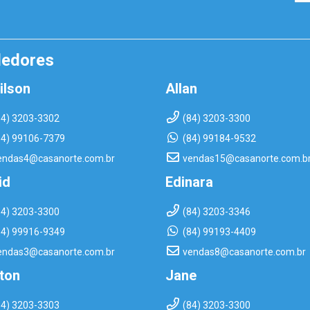
dedores
ilson
Allan
84) 3203-3302
(84) 3203-3300
84) 99106-7379
(84) 99184-9532
endas4@casanorte.com.br
vendas15@casanorte.com.b
id
Edinara
84) 3203-3300
(84) 3203-3346
84) 99916-9349
(84) 99193-4409
endas3@casanorte.com.br
vendas8@casanorte.com.br
rton
Jane
84) 3203-3303
(84) 3203-3300