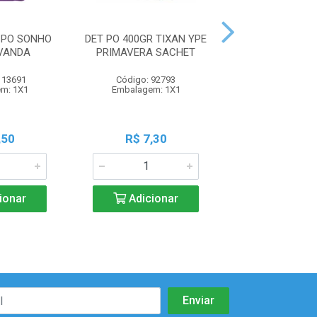
 PO SONHO
DET PO 400GR TIXAN YPE
DET PO ESPUM
VANDA
PRIMAVERA SACHET
FLORES
113691
Código: 92793
Código: 116
m: 1X1
Embalagem: 1X1
Embalagem:
,50
R$ 7,30
R$ 1,9
ionar
Adicionar
Adicio