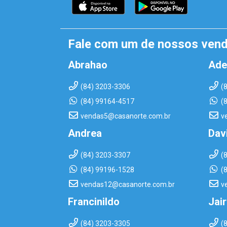
Fale com um de nossos ven
Abrahao
Ade
(84) 3203-3306
(
(84) 99164-4517
(
vendas5@casanorte.com.br
v
Andrea
Dav
(84) 3203-3307
(
(84) 99196-1528
(
vendas12@casanorte.com.br
v
Francinildo
Jai
(84) 3203-3305
(