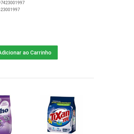
897423001997
7423001997
dicionar ao Carrinho