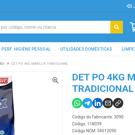
J
PERF. HIGIENE PESSOAL
UTILIDADES DOMÉSTICAS
LIMPE
CEO
DET PO 4KG MARILUX TRADICIONAL
DET PO 4KG 
TRADICIONAL
Código do Fabricante: 3090
Código: 118039
Código NCM: 34012090