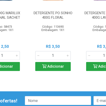
00G MARILUX
DETERGENTE PO SONHO
DETERGENTE
ONAL SACHET
400G FLORAL
400G LA
o: 58473
Código: 113690
Código: 
agem: 1X1
Embalagem: 1X1
Embalage
 2,50
R$ 3,50
R$ 3
icionar
Adicionar
Adic
ofertas!