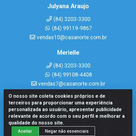
Julyana Araujo
(84) 3203-3300
(84) 99119-9867
vendas10@casanorte.com.br
Merielle
(84) 3203-3300
(84) 99108-4408
vendas7@casanorte.com.br
O nosso site coleta cookies próprios e de
Casa Norte LTDA - Av. Interventor Mário Câmara, 1815 - Dix-
terceiros para proporcionar uma experiência
Sept Rosado, Natal/RN - CEP 59054-600 - CNPJ
personalizada ao usuário, apresentar publicidade
08.713.513/0001-51
relevante de acordo com o seu perfil e melhorar a
qualidade do nosso site.
Aceitar
Negar não essenciais