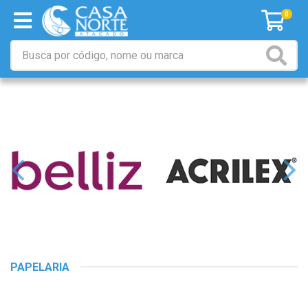
0
PAPELARIA