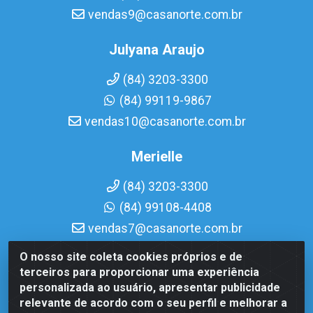
vendas9@casanorte.com.br
Julyana Araujo
(84) 3203-3300
(84) 99119-9867
vendas10@casanorte.com.br
Merielle
(84) 3203-3300
(84) 99108-4408
vendas7@casanorte.com.br
O nosso site coleta cookies próprios e de
Casa Norte LTDA - Av. Interventor Mário Câmara, 1815 -
terceiros para proporcionar uma experiência
Dix-Sept Rosado, Natal/RN - CEP 59054-600 - CNPJ
personalizada ao usuário, apresentar publicidade
08.713.513/0001-51
relevante de acordo com o seu perfil e melhorar a