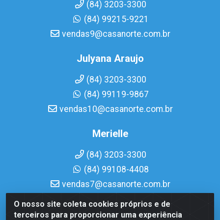
(84) 3203-3300
(84) 99215-9221
vendas9@casanorte.com.br
Julyana Araujo
(84) 3203-3300
(84) 99119-9867
vendas10@casanorte.com.br
Merielle
(84) 3203-3300
(84) 99108-4408
vendas7@casanorte.com.br
O nosso site coleta cookies próprios e de
Casa Norte LTDA - Av. Interventor Mário Câmara, 1815 -
terceiros para proporcionar uma experiência