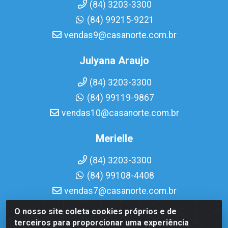
(84) 3203-3300
(84) 99215-9221
vendas9@casanorte.com.br
Julyana Araujo
(84) 3203-3300
(84) 99119-9867
vendas10@casanorte.com.br
Merielle
(84) 3203-3300
(84) 99108-4408
vendas7@casanorte.com.br
O nosso site coleta cookies próprios e de
Casa Norte LTDA - Av. Interventor Mário Câmara, 1815 -
terceiros para proporcionar uma experiência