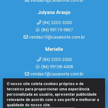
vendas9@casanorte.com.br
Julyana Araujo
(84) 3203-3300
(84) 99119-9867
vendas10@casanorte.com.br
Merielle
(84) 3203-3300
(84) 99108-4408
vendas7@casanorte.com.br
O nosso site coleta cookies próprios e de
Casa Norte LTDA - Av. Interventor Mário Câmara, 1815 -
terceiros para proporcionar uma experiência
Dix-Sept Rosado, Natal/RN - CEP 59054-600 - CNPJ
personalizada ao usuário, apresentar publicidade
08.713.513/0001-51
relevante de acordo com o seu perfil e melhorar a
qualidade do nosso site.