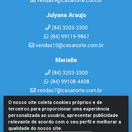
vendas9@casanorte.com.br
Julyana Araujo
(84) 3203-3300
(84) 99119-9867
vendas10@casanorte.com.br
Merielle
(84) 3203-3300
(84) 99108-4408
vendas7@casanorte.com.br
O nosso site coleta cookies próprios e de
Casa Norte LTDA - Av. Interventor Mário Câmara, 1815 -
terceiros para proporcionar uma experiência
Dix-Sept Rosado, Natal/RN - CEP 59054-600 - CNPJ
personalizada ao usuário, apresentar publicidade
08.713.513/0001-51
relevante de acordo com o seu perfil e melhorar a
qualidade do nosso site.