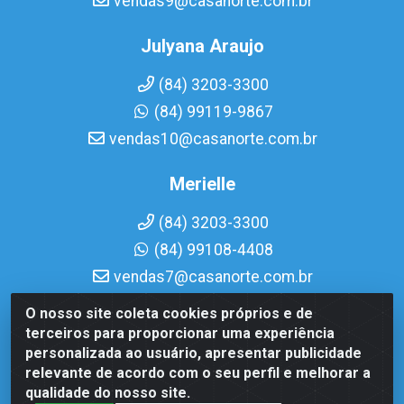
vendas9@casanorte.com.br
Julyana Araujo
(84) 3203-3300
(84) 99119-9867
vendas10@casanorte.com.br
Merielle
(84) 3203-3300
(84) 99108-4408
vendas7@casanorte.com.br
O nosso site coleta cookies próprios e de
Casa Norte LTDA - Av. Interventor Mário Câmara, 1815 -
terceiros para proporcionar uma experiência
Dix-Sept Rosado, Natal/RN - CEP 59054-600 - CNPJ
personalizada ao usuário, apresentar publicidade
08.713.513/0001-51
relevante de acordo com o seu perfil e melhorar a
qualidade do nosso site.