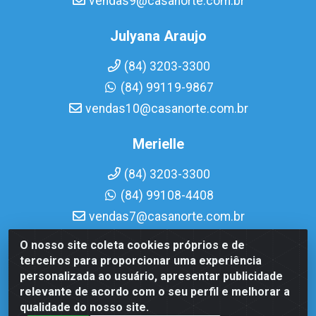
vendas9@casanorte.com.br
Julyana Araujo
(84) 3203-3300
(84) 99119-9867
vendas10@casanorte.com.br
Merielle
(84) 3203-3300
(84) 99108-4408
vendas7@casanorte.com.br
O nosso site coleta cookies próprios e de
Casa Norte LTDA - Av. Interventor Mário Câmara, 1815 -
terceiros para proporcionar uma experiência
Dix-Sept Rosado, Natal/RN - CEP 59054-600 - CNPJ
personalizada ao usuário, apresentar publicidade
08.713.513/0001-51
relevante de acordo com o seu perfil e melhorar a
qualidade do nosso site.