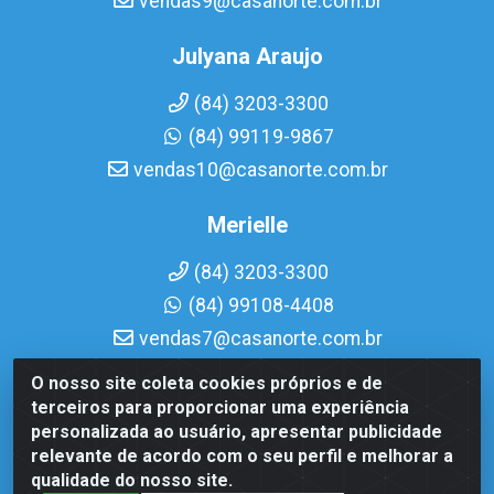
vendas9@casanorte.com.br
Julyana Araujo
(84) 3203-3300
(84) 99119-9867
vendas10@casanorte.com.br
Merielle
(84) 3203-3300
(84) 99108-4408
vendas7@casanorte.com.br
O nosso site coleta cookies próprios e de
Casa Norte LTDA - Av. Interventor Mário Câmara, 1815 -
terceiros para proporcionar uma experiência
Dix-Sept Rosado, Natal/RN - CEP 59054-600 - CNPJ
personalizada ao usuário, apresentar publicidade
08.713.513/0001-51
relevante de acordo com o seu perfil e melhorar a
qualidade do nosso site.