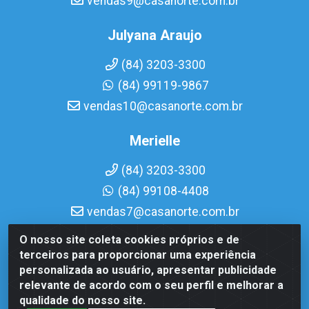
vendas9@casanorte.com.br
Julyana Araujo
(84) 3203-3300
(84) 99119-9867
vendas10@casanorte.com.br
Merielle
(84) 3203-3300
(84) 99108-4408
vendas7@casanorte.com.br
O nosso site coleta cookies próprios e de
Casa Norte LTDA - Av. Interventor Mário Câmara, 1815 -
terceiros para proporcionar uma experiência
Dix-Sept Rosado, Natal/RN - CEP 59054-600 - CNPJ
personalizada ao usuário, apresentar publicidade
08.713.513/0001-51
relevante de acordo com o seu perfil e melhorar a
qualidade do nosso site.