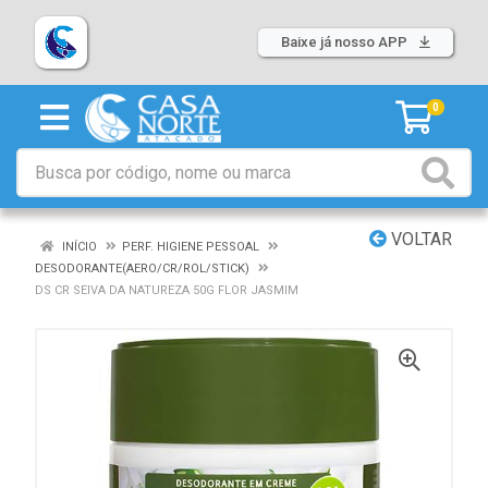
Baixe já nosso APP
0
VOLTAR
INÍCIO
PERF. HIGIENE PESSOAL
DESODORANTE(AERO/CR/ROL/STICK)
DS CR SEIVA DA NATUREZA 50G FLOR JASMIM