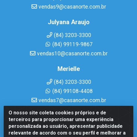
vendas9@casanorte.com.br
Julyana Araujo
(84) 3203-3300
(84) 99119-9867
vendas10@casanorte.com.br
Merielle
(84) 3203-3300
(84) 99108-4408
vendas7@casanorte.com.br
O nosso site coleta cookies próprios e de
Casa Norte LTDA - Av. Interventor Mário Câmara, 1815 -
terceiros para proporcionar uma experiência
Dix-Sept Rosado, Natal/RN - CEP 59054-600 - CNPJ
personalizada ao usuário, apresentar publicidade
08.713.513/0001-51
relevante de acordo com o seu perfil e melhorar a