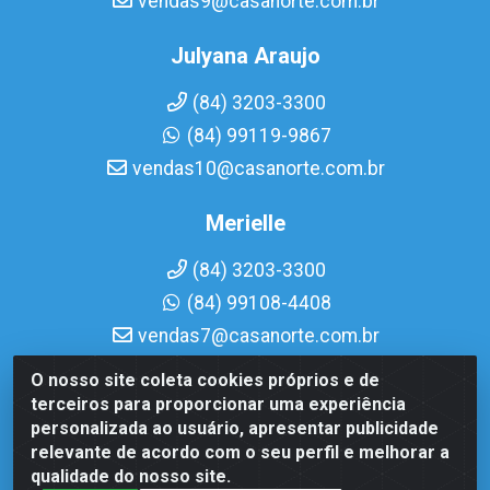
vendas9@casanorte.com.br
Julyana Araujo
(84) 3203-3300
(84) 99119-9867
vendas10@casanorte.com.br
Merielle
(84) 3203-3300
(84) 99108-4408
vendas7@casanorte.com.br
O nosso site coleta cookies próprios e de
Casa Norte LTDA - Av. Interventor Mário Câmara, 1815 -
terceiros para proporcionar uma experiência
Dix-Sept Rosado, Natal/RN - CEP 59054-600 - CNPJ
personalizada ao usuário, apresentar publicidade
08.713.513/0001-51
relevante de acordo com o seu perfil e melhorar a
qualidade do nosso site.