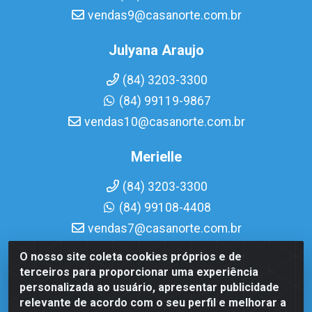
vendas9@casanorte.com.br
Julyana Araujo
(84) 3203-3300
(84) 99119-9867
vendas10@casanorte.com.br
Merielle
(84) 3203-3300
(84) 99108-4408
vendas7@casanorte.com.br
O nosso site coleta cookies próprios e de
Casa Norte LTDA - Av. Interventor Mário Câmara, 1815 -
terceiros para proporcionar uma experiência
Dix-Sept Rosado, Natal/RN - CEP 59054-600 - CNPJ
personalizada ao usuário, apresentar publicidade
08.713.513/0001-51
relevante de acordo com o seu perfil e melhorar a