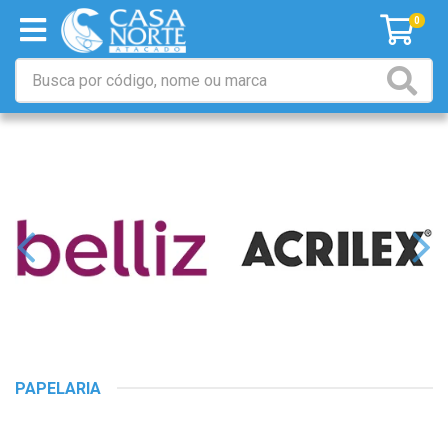
0
PAPELARIA