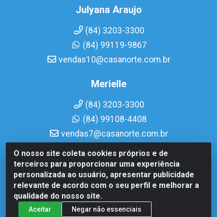
Julyana Araujo
(84) 3203-3300
(84) 99119-9867
vendas10@casanorte.com.br
Merielle
(84) 3203-3300
(84) 99108-4408
vendas7@casanorte.com.br
O nosso site coleta cookies próprios e de
Casa Norte LTDA - Av. Interventor Mário Câmara, 1815 - Dix-
terceiros para proporcionar uma experiência
Sept Rosado, Natal/RN - CEP 59054-600 - CNPJ
personalizada ao usuário, apresentar publicidade
08.713.513/0001-51
relevante de acordo com o seu perfil e melhorar a
qualidade do nosso site.
Aceitar
Negar não essenciais