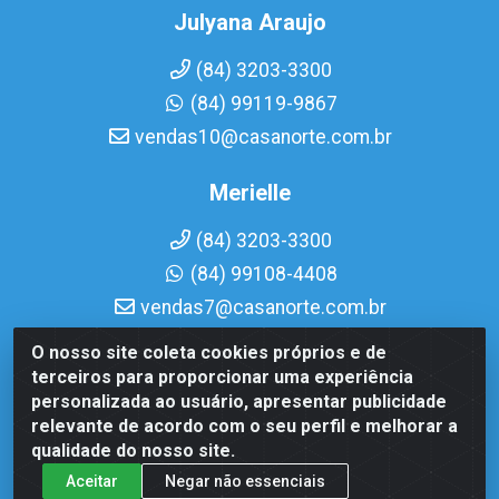
Julyana Araujo
(84) 3203-3300
(84) 99119-9867
vendas10@casanorte.com.br
Merielle
(84) 3203-3300
(84) 99108-4408
vendas7@casanorte.com.br
O nosso site coleta cookies próprios e de
Casa Norte LTDA - Av. Interventor Mário Câmara, 1815 - Dix-
terceiros para proporcionar uma experiência
Sept Rosado, Natal/RN - CEP 59054-600 - CNPJ
personalizada ao usuário, apresentar publicidade
08.713.513/0001-51
relevante de acordo com o seu perfil e melhorar a
qualidade do nosso site.
Aceitar
Negar não essenciais