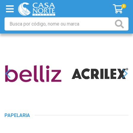
0
PAPELARIA