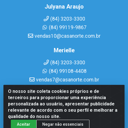
Julyana Araujo
(84) 3203-3300
(84) 99119-9867
vendas10@casanorte.com.br
Merielle
(84) 3203-3300
(84) 99108-4408
vendas7@casanorte.com.br
O nosso site coleta cookies próprios e de
Casa Norte LTDA - Av. Interventor Mário Câmara, 1815 -
terceiros para proporcionar uma experiência
Dix-Sept Rosado, Natal/RN - CEP 59054-600 - CNPJ
personalizada ao usuário, apresentar publicidade
08.713.513/0001-51
relevante de acordo com o seu perfil e melhorar a
qualidade do nosso site.
Aceitar
Negar não essenciais