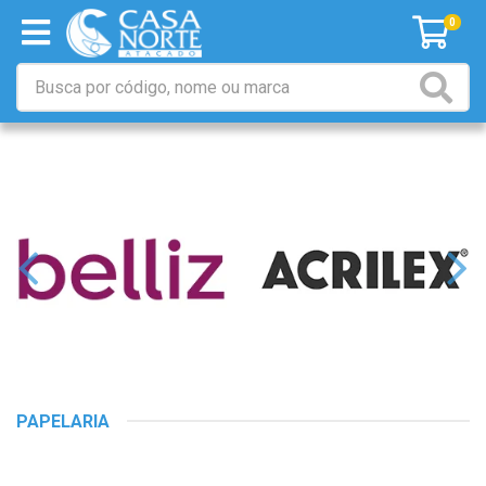
0
PAPELARIA