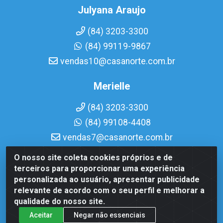
Julyana Araujo
(84) 3203-3300
(84) 99119-9867
vendas10@casanorte.com.br
Merielle
(84) 3203-3300
(84) 99108-4408
vendas7@casanorte.com.br
O nosso site coleta cookies próprios e de
Casa Norte LTDA - Av. Interventor Mário Câmara, 1815 - Dix-
terceiros para proporcionar uma experiência
Sept Rosado, Natal/RN - CEP 59054-600 - CNPJ
personalizada ao usuário, apresentar publicidade
08.713.513/0001-51
relevante de acordo com o seu perfil e melhorar a
qualidade do nosso site.
Aceitar
Negar não essenciais