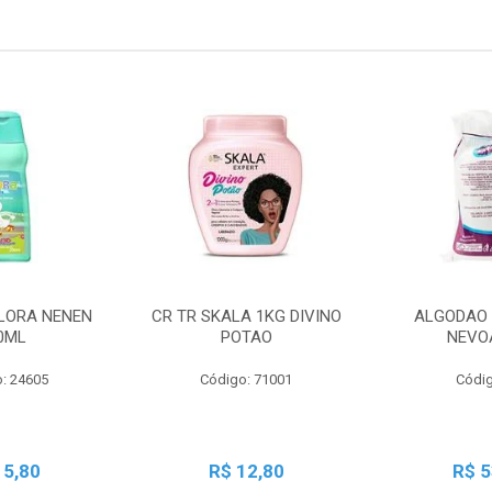
LORA NENEN
CR TR SKALA 1KG DIVINO
ALGODAO 
0ML
POTAO
NEVO
: 24605
Código: 71001
Códig
15,80
R$ 12,80
R$ 5