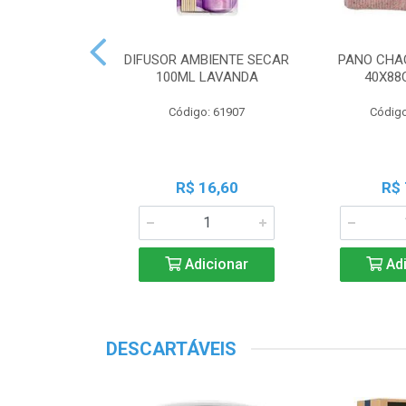
 PERF COALA
DIFUSOR AMBIENTE SECAR
PANO CHA
ML LAVANDA
100ML LAVANDA
40X88
o: 83539
Código: 61907
Código
18,45
R$ 16,60
R$ 
icionar
Adicionar
Adi
DESCARTÁVEIS