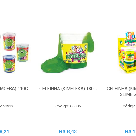
AMOEBA) 110G
GELEINHA (KIMELEKA) 180G
GELEINHA (KI
SLIME 
: 50923
Código: 66606
Código
8,21
R$ 8,43
R$ 1