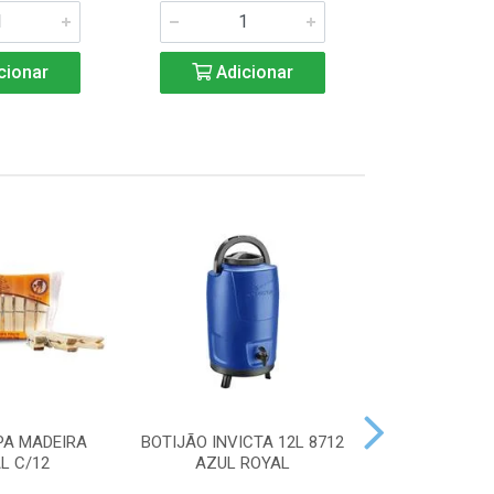
cionar
Adicionar
Adic
PA MADEIRA
BOTIJÃO INVICTA 12L 8712
ACENDEDOR
L C/12
AZUL ROYAL
HANDY 