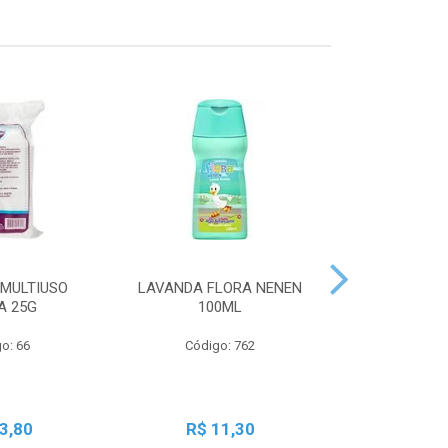
MULTIUSO
LAVANDA FLORA NENEN
SBT LIQ GRA
A 25G
100ML
250
o: 66
Código: 762
Código:
3,80
R$ 11,30
R$ 2