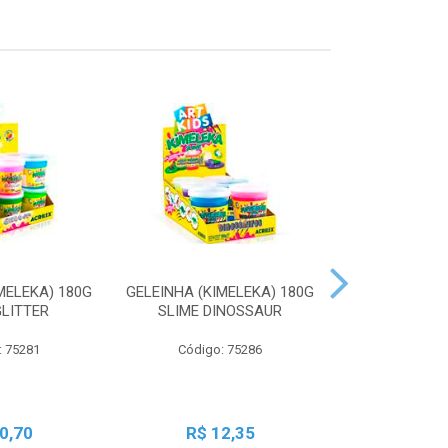
MELEKA) 180G
GELEINHA (KIMELEKA) 180G
GELEINHA (KI
GLITTER
SLIME DINOSSAUR
SLIME AN
: 75281
Código: 75286
Código:
0,70
R$ 12,35
R$ 1