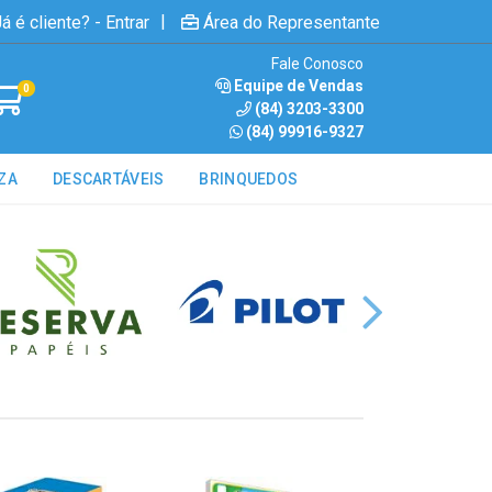
|
á é cliente? - Entrar
Área do Representante
Fale Conosco
Equipe de Vendas
0
(84) 3203-3300
(84) 99916-9327
ZA
DESCARTÁVEIS
BRINQUEDOS