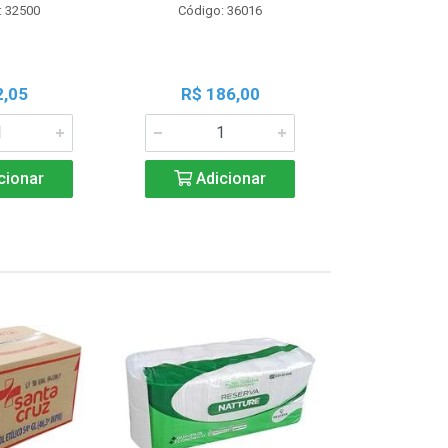
: 32500
Código: 36016
Código:
2,05
R$ 186,00
R$ 1
cionar
Adicionar
Adic