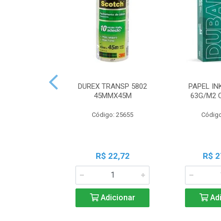
DUREX TRANSP 5802
PAPEL IN
45MMX45M
63G/M2 
Código: 25655
Código
R$ 22,72
R$ 2
Adicionar
Adi