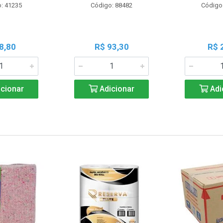
: 41235
Código: 88482
Código
8,80
R$ 93,30
R$ 
cionar
Adicionar
Adi