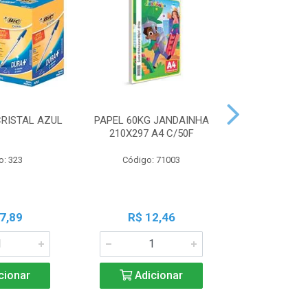
CRISTAL AZUL
PAPEL 60KG JANDAINHA
MASSA MOD
210X297 A4 C/50F
ACRILEX 
o: 323
Código: 71003
Código:
7,89
R$ 12,46
R$ 6
cionar
Adicionar
Adic