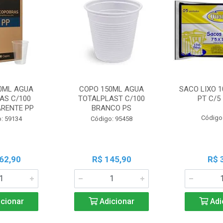
0ML AGUA
COPO 150ML AGUA
SACO LIXO 1
AS C/100
TOTALPLAST C/100
PT C/5
RENTE PP
BRANCO PS
Código
: 59134
Código: 95458
62,90
R$ 145,90
R$ 
cionar
Adicionar
Adi