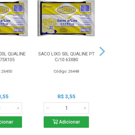
00L QUALINE
SACO LIXO 50L QUALINE PT
SACO LIXO 30
 75X105
C/10 63X80
C/10 
: 26450
Código: 26448
Código:
3,55
R$ 3,55
R$ 3
cionar
Adicionar
Adic