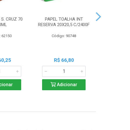
 S. CRUZ 70
PAPEL TOALHA INT
PILHA PAN A
0ML
RESERVA 20X20,5 C/2400F
PALIT C
: 62150
Código: 90748
Código:
60,25
R$ 66,80
R$ 7
cionar
Adicionar
Adic