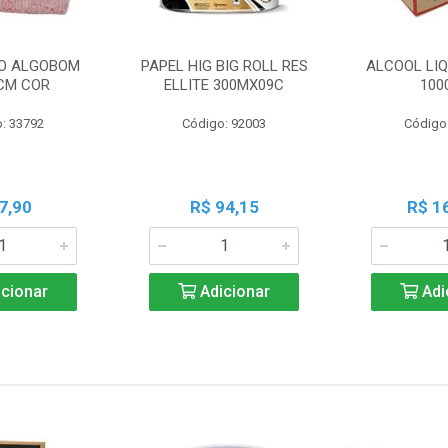
O ALGOBOM
PAPEL HIG BIG ROLL RES
ALCOOL LIQ
CM COR
ELLITE 300MX09C
100
: 33792
Código: 92003
Código
7,90
R$ 94,15
R$ 1
cionar
Adicionar
Adi