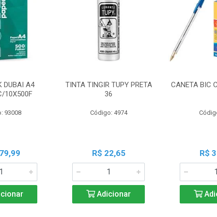
K DUBAI A4
TINTA TINGIR TUPY PRETA
CANETA BIC 
C/10X500F
36
: 93008
Código: 4974
Códig
79,99
R$ 22,65
R$ 3
cionar
Adicionar
Adi